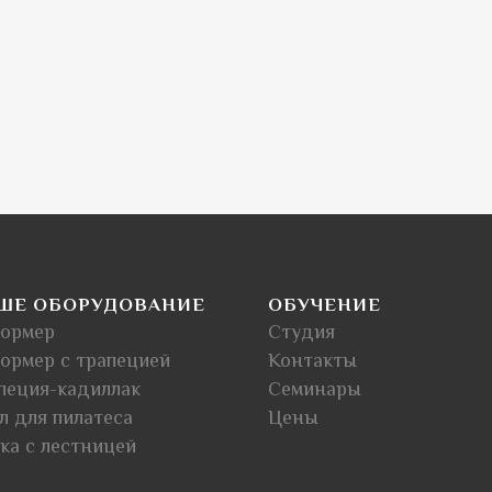
ШЕ ОБОРУДОВАНИЕ
ОБУЧЕНИЕ
ормер
Студия
ормер с трапецией
Контакты
пеция-кадиллак
Семинары
л для пилатеса
Цены
ка с лестницей