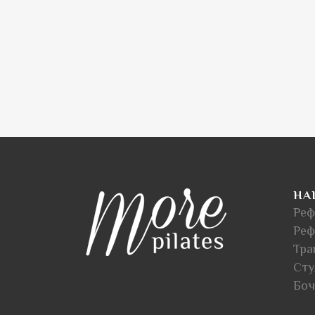
НА
Реф
Реф
Тра
Сту
Боч